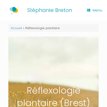
Skip
to
Stéphanie Breton
Menu
content
Accueil
»
Réflexologie plantaire
Réflexologie
plantaire (Brest)