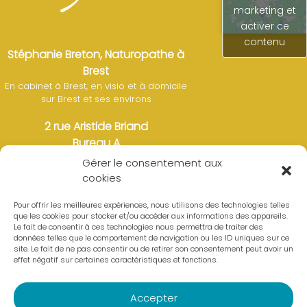
marketing et
activer ce
contenu
Stéphanie Breton, Naturopathe à
Brest
En cabinet à Brest, en visio et à domicile
sur Brest et ses environs
2 rue Aristide Briand
Bureau A
29200 Brest
Gérer le consentement aux
cookies
Tél. : 07 49 26 21 07
stephanie.breton.naturopathe@gmail.com
Pour offrir les meilleures expériences, nous utilisons des technologies telles
que les cookies pour stocker et/ou accéder aux informations des appareils.
Le fait de consentir à ces technologies nous permettra de traiter des
données telles que le comportement de navigation ou les ID uniques sur ce
site. Le fait de ne pas consentir ou de retirer son consentement peut avoir un
CGV
effet négatif sur certaines caractéristiques et fonctions.
Accepter