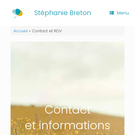
Skip
to
Stéphanie Breton
Menu
content
Accueil
»
Contact et RDV
Contact
et informations