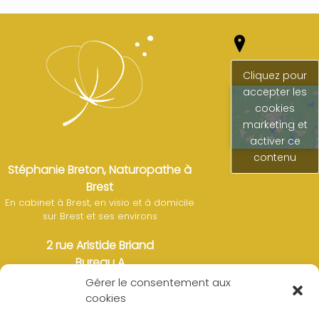
Cliquez pour
accepter les
cookies
marketing et
activer ce
contenu
Stéphanie Breton, Naturopathe à
Brest
En cabinet à Brest, en visio et à domicile
sur Brest et ses environs
2 rue Aristide Briand
Bureau A
29200 Brest
Gérer le consentement aux
cookies
Tél. : 07 49 26 21 07